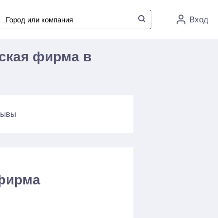
Вход
ская фирма в
зывы
 фирма